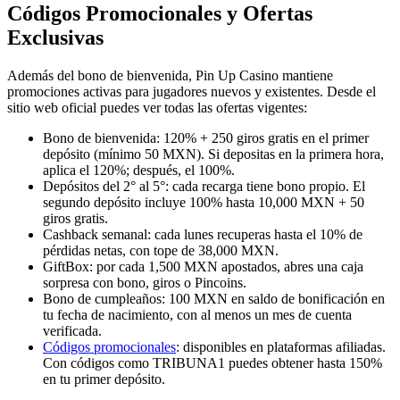
Códigos Promocionales y Ofertas
Exclusivas
Además del bono de bienvenida, Pin Up Casino mantiene
promociones activas para jugadores nuevos y existentes. Desde el
sitio web oficial puedes ver todas las ofertas vigentes:
Bono de bienvenida: 120% + 250 giros gratis en el primer
depósito (mínimo 50 MXN). Si depositas en la primera hora,
aplica el 120%; después, el 100%.
Depósitos del 2° al 5°: cada recarga tiene bono propio. El
segundo depósito incluye 100% hasta 10,000 MXN + 50
giros gratis.
Cashback semanal: cada lunes recuperas hasta el 10% de
pérdidas netas, con tope de 38,000 MXN.
GiftBox: por cada 1,500 MXN apostados, abres una caja
sorpresa con bono, giros o Pincoins.
Bono de cumpleaños: 100 MXN en saldo de bonificación en
tu fecha de nacimiento, con al menos un mes de cuenta
verificada.
Códigos promocionales
: disponibles en plataformas afiliadas.
Con códigos como TRIBUNA1 puedes obtener hasta 150%
en tu primer depósito.