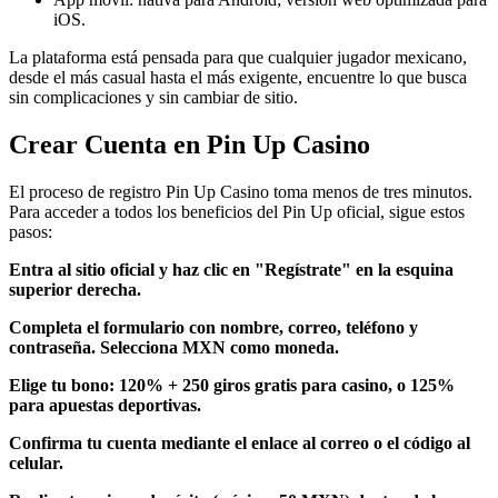
iOS.
La plataforma está pensada para que cualquier jugador mexicano,
desde el más casual hasta el más exigente, encuentre lo que busca
sin complicaciones y sin cambiar de sitio.
Crear Cuenta en Pin Up Casino
El proceso de registro Pin Up Casino toma menos de tres minutos.
Para acceder a todos los beneficios del Pin Up oficial, sigue estos
pasos:
Entra al sitio oficial y haz clic en "Regístrate" en la esquina
superior derecha.
Completa el formulario con nombre, correo, teléfono y
contraseña. Selecciona MXN como moneda.
Elige tu bono: 120% + 250 giros gratis para casino, o 125%
para apuestas deportivas.
Confirma tu cuenta mediante el enlace al correo o el código al
celular.