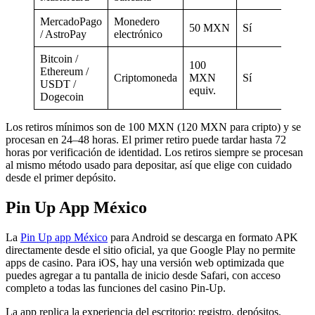
MercadoPago
Monedero
50 MXN
Sí
/ AstroPay
electrónico
Bitcoin /
100
Ethereum /
Criptomoneda
MXN
Sí
USDT /
equiv.
Dogecoin
Los retiros mínimos son de 100 MXN (120 MXN para cripto) y se
procesan en 24–48 horas. El primer retiro puede tardar hasta 72
horas por verificación de identidad. Los retiros siempre se procesan
al mismo método usado para depositar, así que elige con cuidado
desde el primer depósito.
Pin Up App México
La
Pin Up app México
para Android se descarga en formato APK
directamente desde el sitio oficial, ya que Google Play no permite
apps de casino. Para iOS, hay una versión web optimizada que
puedes agregar a tu pantalla de inicio desde Safari, con acceso
completo a todas las funciones del casino Pin-Up.
La app replica la experiencia del escritorio: registro, depósitos,