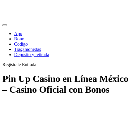
App
Bono
Codigo
Tragamonedas
Depósito y retirada
Registrate
Entrada
Pin Up Casino en Línea México
– Casino Oficial con Bonos