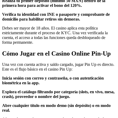
Realiza tu primer depósito (mínimo 50 MXN) dentro de la
primera hora para activar el bono del 120%.
Verifica tu identidad con INE o pasaporte y comprobante de
domicilio para habilitar retiros sin demoras.
Debes ser mayor de 18 años. El casino aplica esta política
estrictamente durante el proceso de KYC. Una vez verificada la
cuenta, el acceso a todas las funciones queda desbloqueado de
forma permanente.
Cómo Jugar en el Casino Online Pin-Up
Una vez con cuenta activa y saldo cargado, jugar Pin Up es directo.
Este es el flujo básico en el casino Pin Up:
Inicia sesión con correo y contraseña, o con autenticación
biométrica en la app.
Explora el catálogo filtrando por categoría (slots, en vivo, mesa,
crash), proveedor o nombre del juego.
Abre cualquier título en modo demo (sin depósito) o en modo
real.