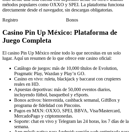
métodos populares como OXXO y SPEI. La plataforma funciona
directamente desde el navegador, sin descargas obligatorias.
Registro
Bonos
Casino Pin Up México: Plataforma de
Juego Completa
El casino Pin Up México reúne todo lo que necesitas en un solo
lugar. Aquí un resumen de lo que ofrece este casino oficial:
Catálogo de juegos: más de 10,000 títulos de Evolution,
Pragmatic Play, Wazdan y Play’n GO.
Casino en vivo: ruleta, blackjack y baccarat con crupieres
reales en HD.
Apuestas deportivas: más de 50,000 eventos diarios,
incluyendo fútbol, basquetbol y eSports.
Bonos activos: bienvenida, cashback semanal, GiftBox y
programa de fidelidad con Pincoins.
Pagos en MXN: OXXO, SPEI, BBVA, Visa/Mastercard,
MercadoPago y criptomonedas.
Soporte: chat en vivo y Telegram las 24 horas, los 7 días de la
semana.
App móvil: nativa para Android; versión web optimizada para