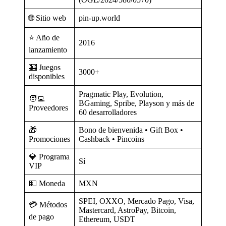
🌐 Sitio web
pin-up.world
⭐ Año de
2016
lanzamiento
🎰 Juegos
3000+
disponibles
Pragmatic Play, Evolution,
🧑‍💻
BGaming, Spribe, Playson y más de
Proveedores
60 desarrolladores
🎁
Bono de bienvenida • Gift Box •
Promociones
Cashback • Pincoins
💎 Programa
Sí
VIP
💵 Moneda
MXN
SPEI, OXXO, Mercado Pago, Visa,
💳 Métodos
Mastercard, AstroPay, Bitcoin,
de pago
Ethereum, USDT