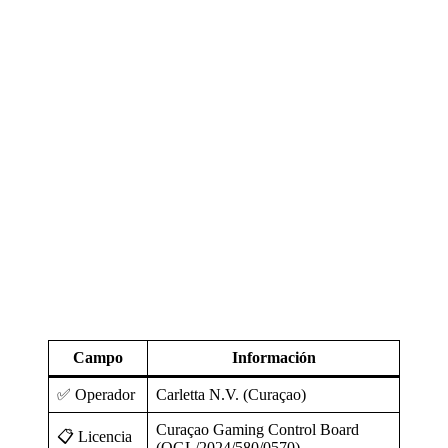
Campo
Información
✅ Operador
Carletta N.V. (Curaçao)
Curaçao Gaming Control Board
📋 Licencia
(OGL/2024/580/0570)