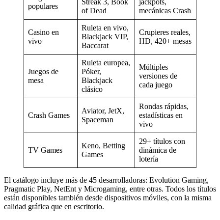
Streak 3, Book
jackpots,
populares
of Dead
mecánicas Crash
Ruleta en vivo,
Casino en
Crupieres reales,
Blackjack VIP,
vivo
HD, 420+ mesas
Baccarat
Ruleta europea,
Múltiples
Juegos de
Póker,
versiones de
mesa
Blackjack
cada juego
clásico
Rondas rápidas,
Aviator, JetX,
Crash Games
estadísticas en
Spaceman
vivo
29+ títulos con
Keno, Betting
TV Games
dinámica de
Games
lotería
El catálogo incluye más de 45 desarrolladoras: Evolution Gaming,
Pragmatic Play, NetEnt y Microgaming, entre otras. Todos los títulos
están disponibles también desde dispositivos móviles, con la misma
calidad gráfica que en escritorio.