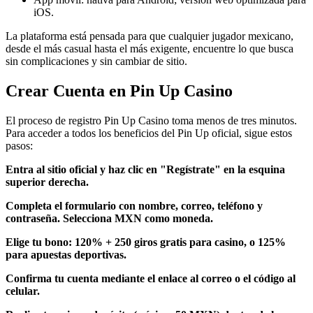
iOS.
La plataforma está pensada para que cualquier jugador mexicano,
desde el más casual hasta el más exigente, encuentre lo que busca
sin complicaciones y sin cambiar de sitio.
Crear Cuenta en Pin Up Casino
El proceso de registro Pin Up Casino toma menos de tres minutos.
Para acceder a todos los beneficios del Pin Up oficial, sigue estos
pasos:
Entra al sitio oficial y haz clic en "Regístrate" en la esquina
superior derecha.
Completa el formulario con nombre, correo, teléfono y
contraseña. Selecciona MXN como moneda.
Elige tu bono: 120% + 250 giros gratis para casino, o 125%
para apuestas deportivas.
Confirma tu cuenta mediante el enlace al correo o el código al
celular.