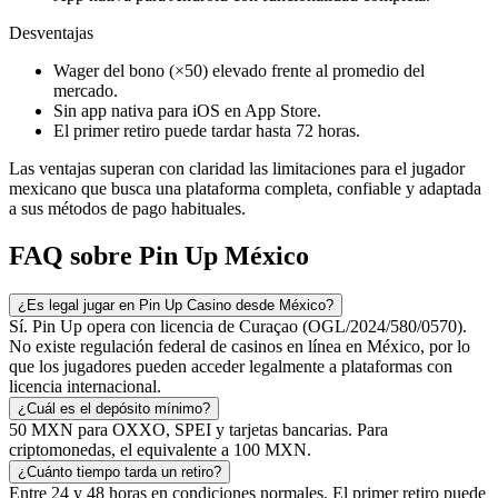
Desventajas
Wager del bono (×50) elevado frente al promedio del
mercado.
Sin app nativa para iOS en App Store.
El primer retiro puede tardar hasta 72 horas.
Las ventajas superan con claridad las limitaciones para el jugador
mexicano que busca una plataforma completa, confiable y adaptada
a sus métodos de pago habituales.
FAQ sobre Pin Up México
¿Es legal jugar en Pin Up Casino desde México?
Sí. Pin Up opera con licencia de Curaçao (OGL/2024/580/0570).
No existe regulación federal de casinos en línea en México, por lo
que los jugadores pueden acceder legalmente a plataformas con
licencia internacional.
¿Cuál es el depósito mínimo?
50 MXN para OXXO, SPEI y tarjetas bancarias. Para
criptomonedas, el equivalente a 100 MXN.
¿Cuánto tiempo tarda un retiro?
Entre 24 y 48 horas en condiciones normales. El primer retiro puede