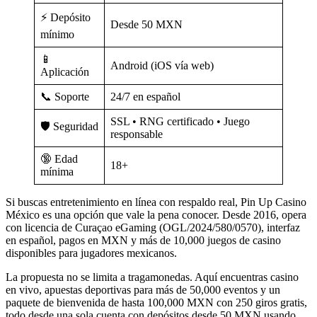
⚡ Depósito
Desde 50 MXN
mínimo
📱
Android (iOS vía web)
Aplicación
📞 Soporte
24/7 en español
SSL • RNG certificado • Juego
🛡 Seguridad
responsable
🔞 Edad
18+
mínima
Si buscas entretenimiento en línea con respaldo real, Pin Up Casino
México es una opción que vale la pena conocer. Desde 2016, opera
con licencia de Curaçao eGaming (OGL/2024/580/0570), interfaz
en español, pagos en MXN y más de 10,000 juegos de casino
disponibles para jugadores mexicanos.
La propuesta no se limita a tragamonedas. Aquí encuentras casino
en vivo, apuestas deportivas para más de 50,000 eventos y un
paquete de bienvenida de hasta 100,000 MXN con 250 giros gratis,
todo desde una sola cuenta con depósitos desde 50 MXN usando