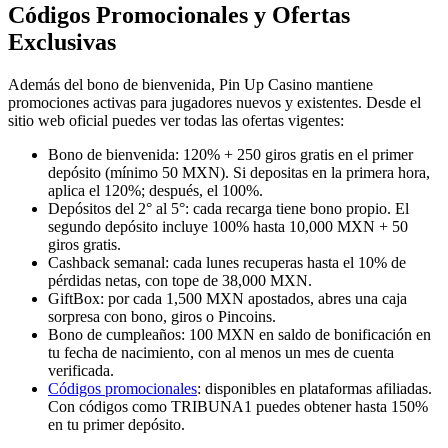
Códigos Promocionales y Ofertas
Exclusivas
Además del bono de bienvenida, Pin Up Casino mantiene
promociones activas para jugadores nuevos y existentes. Desde el
sitio web oficial puedes ver todas las ofertas vigentes:
Bono de bienvenida: 120% + 250 giros gratis en el primer
depósito (mínimo 50 MXN). Si depositas en la primera hora,
aplica el 120%; después, el 100%.
Depósitos del 2° al 5°: cada recarga tiene bono propio. El
segundo depósito incluye 100% hasta 10,000 MXN + 50
giros gratis.
Cashback semanal: cada lunes recuperas hasta el 10% de
pérdidas netas, con tope de 38,000 MXN.
GiftBox: por cada 1,500 MXN apostados, abres una caja
sorpresa con bono, giros o Pincoins.
Bono de cumpleaños: 100 MXN en saldo de bonificación en
tu fecha de nacimiento, con al menos un mes de cuenta
verificada.
Códigos promocionales
: disponibles en plataformas afiliadas.
Con códigos como TRIBUNA1 puedes obtener hasta 150%
en tu primer depósito.