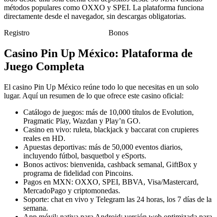
métodos populares como OXXO y SPEI. La plataforma funciona
directamente desde el navegador, sin descargas obligatorias.
Registro
Bonos
Casino Pin Up México: Plataforma de
Juego Completa
El casino Pin Up México reúne todo lo que necesitas en un solo
lugar. Aquí un resumen de lo que ofrece este casino oficial:
Catálogo de juegos: más de 10,000 títulos de Evolution,
Pragmatic Play, Wazdan y Play’n GO.
Casino en vivo: ruleta, blackjack y baccarat con crupieres
reales en HD.
Apuestas deportivas: más de 50,000 eventos diarios,
incluyendo fútbol, basquetbol y eSports.
Bonos activos: bienvenida, cashback semanal, GiftBox y
programa de fidelidad con Pincoins.
Pagos en MXN: OXXO, SPEI, BBVA, Visa/Mastercard,
MercadoPago y criptomonedas.
Soporte: chat en vivo y Telegram las 24 horas, los 7 días de la
semana.
App móvil: nativa para Android; versión web optimizada para