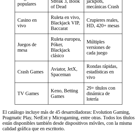
Streak 3, Book
jackpots,
populares
of Dead
mecánicas Crash
Ruleta en vivo,
Casino en
Crupieres reales,
Blackjack VIP,
vivo
HD, 420+ mesas
Baccarat
Ruleta europea,
Múltiples
Juegos de
Póker,
versiones de
mesa
Blackjack
cada juego
clásico
Rondas rápidas,
Aviator, JetX,
Crash Games
estadísticas en
Spaceman
vivo
29+ títulos con
Keno, Betting
TV Games
dinámica de
Games
lotería
El catálogo incluye más de 45 desarrolladoras: Evolution Gaming,
Pragmatic Play, NetEnt y Microgaming, entre otras. Todos los títulos
están disponibles también desde dispositivos móviles, con la misma
calidad gráfica que en escritorio.