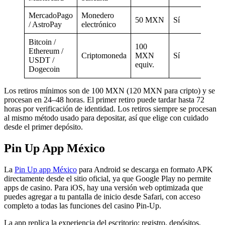
MercadoPago
Monedero
50 MXN
Sí
/ AstroPay
electrónico
Bitcoin /
100
Ethereum /
Criptomoneda
MXN
Sí
USDT /
equiv.
Dogecoin
Los retiros mínimos son de 100 MXN (120 MXN para cripto) y se
procesan en 24–48 horas. El primer retiro puede tardar hasta 72
horas por verificación de identidad. Los retiros siempre se procesan
al mismo método usado para depositar, así que elige con cuidado
desde el primer depósito.
Pin Up App México
La
Pin Up app México
para Android se descarga en formato APK
directamente desde el sitio oficial, ya que Google Play no permite
apps de casino. Para iOS, hay una versión web optimizada que
puedes agregar a tu pantalla de inicio desde Safari, con acceso
completo a todas las funciones del casino Pin-Up.
La app replica la experiencia del escritorio: registro, depósitos,