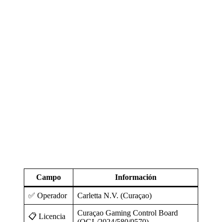
Campo
Información
✅ Operador
Carletta N.V. (Curaçao)
Curaçao Gaming Control Board
📋 Licencia
(OGL/2024/580/0570)